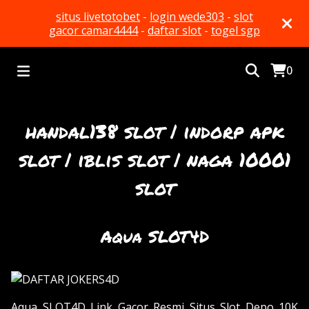
situs livetotobet
-
login wede303
-
slot
gacor camar4444
-
daftar slot
-
togel sgp
0
handal138 slot | indorp apk
slot | iblis slot | naga 10001
slot
Aqua SLOT4D
Aqua SLOT4D
Link Gacor Resmi Situs Slot Depo 10K