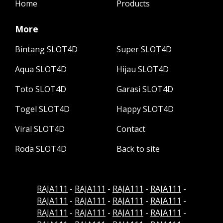
Home
Products
More
Bintang SLOT4D
Super SLOT4D
Aqua SLOT4D
Hijau SLOT4D
Toto SLOT4D
Garasi SLOT4D
Togel SLOT4D
Happy SLOT4D
Viral SLOT4D
Contact
Roda SLOT4D
Back to site
RAJA111
-
RAJA111
-
RAJA111
-
RAJA111
-
RAJA111
-
RAJA111
-
RAJA111
-
RAJA111
-
RAJA111
-
RAJA111
-
RAJA111
-
RAJA111
-