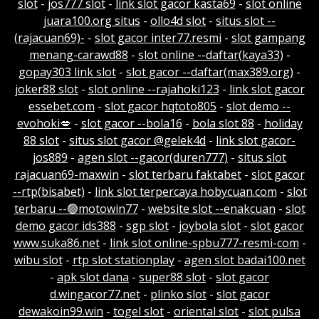
slot
-
jos777 slot
-
link slot gacor kasta69
-
slot online
juara100.org situs
-
ollo4d slot
-
situs slot --
(rajacuan69)-
-
slot gacor inter77.resmi
-
slot gampang
menang-carawd88
-
slot online --daftar(kaya33)
-
gopay303 link slot
-
slot gacor --daftar(max389.org)
-
joker88 slot
-
slot online --rajahoki123
-
link slot gacor
essebet.com
-
slot gacor hqtoto805
-
slot demo --
evohoki💋
-
slot gacor --bola16
-
bola slot 88
-
holiday
88 slot
-
situs slot gacor @gelek4d
-
link slot gacor-
jos889
-
agen slot --gacor(duren777)
-
situs slot
rajacuan69-maxwin
-
slot terbaru faktabet
-
slot gacor
--rtp(bisabet)
-
link slot terpercaya hobycuan.com
-
slot
terbaru --🟢motowin77
-
website slot --enakcuan
-
slot
demo gacor ids388
-
sgp slot
-
joybola slot
-
slot gacor
www.suka86.net
-
link slot online-spbu777-resmi-com
-
wibu slot
-
rtp slot stationplay
-
agen slot badai100.net
-
apk slot dana
-
super88 slot
-
slot gacor
d.wingacor77.net
-
plinko slot
-
slot gacor
dewakoin99.win
-
togel slot
-
oriental slot
-
slot pulsa